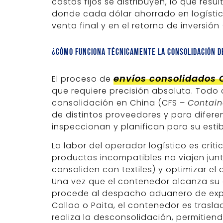
costos fijos se distribuyen, lo que res
donde cada dólar ahorrado en logístic
venta final y en el retorno de inversión 
¿Cómo funciona técnicamente la consolidación d
envíos consolidados 
El proceso de
que requiere precisión absoluta. Todo
consolidación en China (CFS –
Contain
de distintos proveedores y para difere
inspeccionan y planifican para su esti
La labor del operador logístico es crí
productos incompatibles no viajen junt
consoliden con textiles) y optimizar e
Una vez que el contenedor alcanza su 
procede al despacho aduanero de expor
Callao o Paita, el contenedor es tras
realiza la desconsolidación, permitie