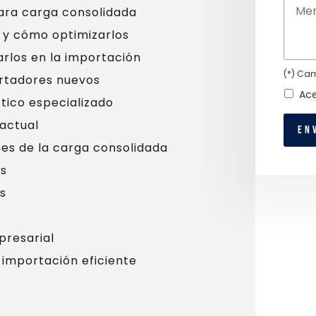
ara carga consolidada
s y cómo optimizarlos
rlos en la importación
(*) Cam
ortadores nuevos
Ace
stico especializado
 actual
nes de la carga consolidada
ts
s
presarial
importación eficiente