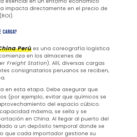
ulta esencial en un entorno económico
a impacta directamente en el precio de
(ROI).
e carga?
China Perú
es una coreografía logística
 comienza en los almacenes de
er Freight Station
). Allí, diversas cargas
ntes consignatarios peruanos se reciben,
ba.
tica en esta etapa. Debe asegurar que
os (por ejemplo, evitar que químicos se
l aprovechamiento del espacio cúbico.
capacidad máxima, se sella y se
tación en China. Al llegar al puerto del
ladado a un depósito temporal donde se
ndo que cada importador gestione su