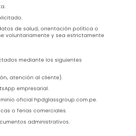
ta.
licitado.
atos de salud, orientación política o
one voluntariamente y sea estrictamente
ctados mediante los siguientes
n, atención al cliente).
tsApp empresarial.
ominio oficial hpdglassgroup.com.pe.
icas o ferias comerciales.
ocumentos administrativos.