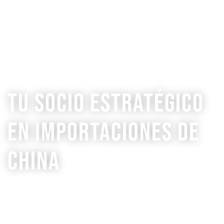
Tu socio estratégico
en importaciones de
china
Más de 12 años generando confianza en cada
importación