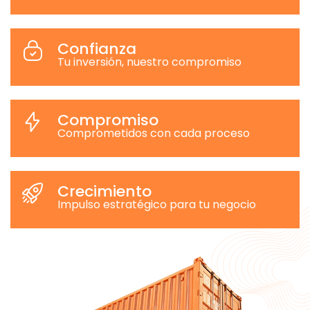
Confianza
Tu inversión, nuestro compromiso
Compromiso
Comprometidos con cada proceso
Crecimiento
Impulso estratégico para tu negocio