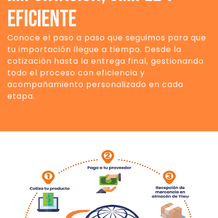
eficiente
Conoce el paso a paso que seguimos para que
tu importación llegue a tiempo. Desde la
cotización hasta la entrega final, gestionando
todo el proceso con eficiencia y
acompañamiento personalizado en cada
etapa.