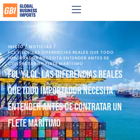
/
/
INICIO
NOTICIAS
FCL Y LCL: LAS DIFERENCIAS REALES QUE TODO
IMPORTADOR NECESITA ENTENDER ANTES DE
CONTRATAR UN FLETE MARÍTIMO
FCL y LCL: las diferencias reales
que todo importador necesita
entender antes de contratar un
flete marítimo