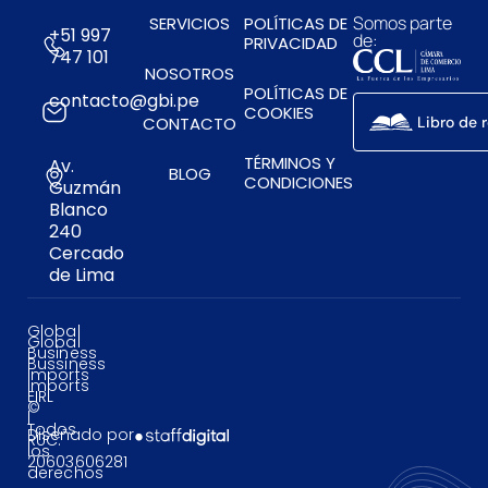
Somos parte
SERVICIOS
POLÍTICAS DE
+51 997
de:
PRIVACIDAD
747 101
NOSOTROS
POLÍTICAS DE
contacto@gbi.pe
COOKIES
CONTACTO
Libro de 
TÉRMINOS Y
Av.
BLOG
CONDICIONES
Guzmán
Blanco
240
Cercado
de Lima
Global
Global
Business
Bussiness
Imports
Imports
EIRL
©
|
Todos
Diseñado por
RUC:
los
20603606281
derechos