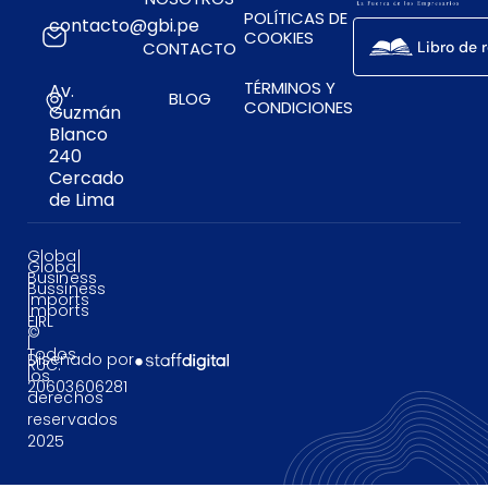
POLÍTICAS DE
contacto@gbi.pe
COOKIES
CONTACTO
Libro de 
TÉRMINOS Y
Av.
BLOG
CONDICIONES
Guzmán
Blanco
240
Cercado
de Lima
Global
Global
Business
Bussiness
Imports
Imports
EIRL
©
|
Todos
Diseñado por
RUC:
los
20603606281
derechos
reservados
2025