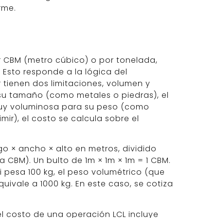
rme.
r CBM (metro cúbico) o por tonelada,
 Esto responde a la lógica del
r tienen dos limitaciones, volumen y
su tamaño (como metales o piedras), el
 muy voluminosa para su peso (como
mir), el costo se calcula sobre el
go × ancho × alto en metros, dividido
 a CBM). Un bulto de 1m × 1m × 1m = 1 CBM.
Si pesa 100 kg, el peso volumétrico (que
uivale a 1000 kg. En este caso, se cotiza
el costo de una operación LCL incluye