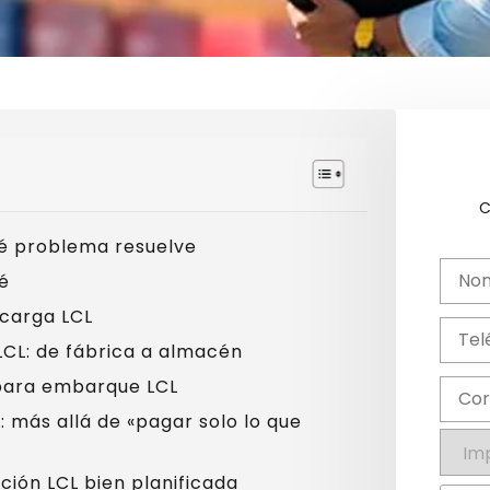
C
ué problema resuelve
ué
 carga LCL
LCL: de fábrica a almacén
para embarque LCL
: más allá de «pagar solo lo que
ción LCL bien planificada